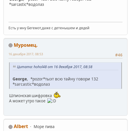
*sarcastic*водолаз
Есть у мну Бегемот,даже с детенышем и дядей
Муромец.
16 декабря 2017, 08:53
#46
Цитата: hohol48 от 16 декабря 2017, 08:38
George
, *pozor*тыэт всю тайну говори 132
*sarcastic*водолаз
Шпионская шифровка
А может утро такое
Albert
Море пива