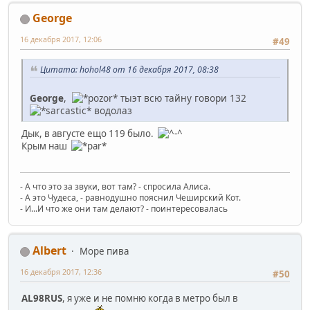
George
16 декабря 2017, 12:06
#49
Цитата: hohol48 от 16 декабря 2017, 08:38
George
,
тыэт всю тайну говори 132
водолаз
Дык, в августе ещо 119 было.
Крым наш
- А что это за звуки, вот там? - спросила Алиса.
- А это Чудеса, - равнодушно пояснил Чеширский Кот.
- И...И что же они там делают? - поинтересовалась
Albert
Море пива
16 декабря 2017, 12:36
#50
AL98RUS
, я уже и не помню когда в метро был в