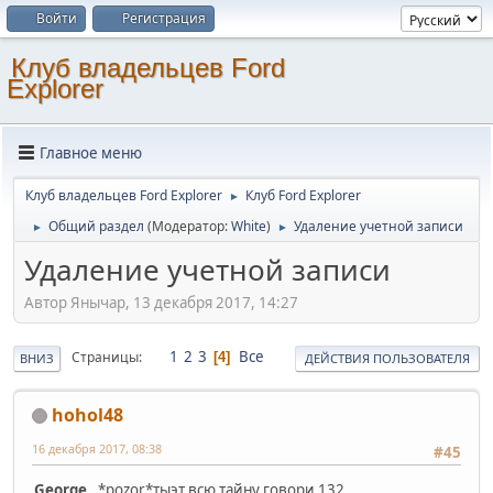
Войти
Регистрация
Клуб владельцев Ford
Explorer
Главное меню
Клуб владельцев Ford Explorer
Клуб Ford Explorer
►
Общий раздел
(Модератор:
White
)
Удаление учетной записи
►
►
Удаление учетной записи
Автор Янычар, 13 декабря 2017, 14:27
1
2
3
Все
Страницы
4
ВНИЗ
ДЕЙСТВИЯ ПОЛЬЗОВАТЕЛЯ
hohol48
16 декабря 2017, 08:38
#45
George
, *pozor*тыэт всю тайну говори 132