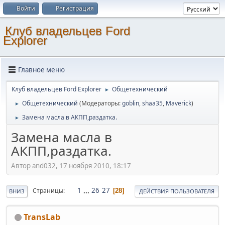
Войти
Регистрация
Клуб владельцев Ford
Explorer
Главное меню
Клуб владельцев Ford Explorer
Общетехнический
►
Общетехнический
(Модераторы:
goblin
,
shaa35
,
Maverick
)
►
Замена масла в АКПП,раздатка.
►
Замена масла в
АКПП,раздатка.
Автор and032, 17 ноября 2010, 18:17
1
...
26
27
Страницы
28
ВНИЗ
ДЕЙСТВИЯ ПОЛЬЗОВАТЕЛЯ
TransLab