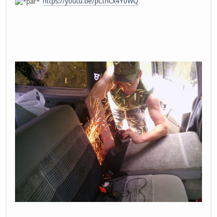
https://youtu.be/pCtnCx4Y0WQ