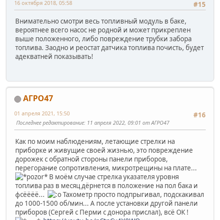
16 октября 2018, 05:58
#15
Внимательно смотри весь топливный модуль в баке,
вероятнее всего насос не родной и может прикреплен
выше положенного, либо повреждение трубки забора
топлива. Заодно и реостат датчика топлива почисть, будет
адекватней показывать!
АГРО47
01 апреля 2021, 15:50
#16
Последнее редактирование
: 11 апреля 2022, 09:01 от АГРО47
Как по моим наблюдениям, летающие стрелки на
приборке и живущие своей жизнью, это повреждение
дорожек с обратной стороны панели приборов,
перегорание сопротивления, микротрещины на плате...
В моём случае стрелка указателя уровня
топлива раз в месяц дёрнется в положение на пол бака и
фсёёёё...
Тахометр просто подпрыгивал, подскакивал
до 1000-1500 об/мин... А после установки другой панели
приборов (Сергей с Перми с донора прислал), всё ОК !