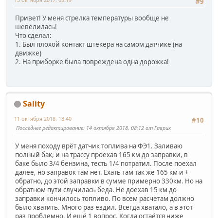
#9
Привет! У меня стрелка температуры вообще не
шевелилась!
Что сделал:
1. Был плохой контакт штекера на самом датчике (на
движке)
2. На приборке была повреждена одна дорожка!
Sality
11 октября 2018, 18:40
#10
Последнее редактирование
: 14 октября 2018, 08:12 от Гаврик
У меня походу врёт датчик топлива на ФЭ1. Заливаю
полный бак, и на трассу проехав 165 км до заправки, в
баке было 3/4 бензина, тесть 1/4 потратил. После поехал
далее, но заправок там нет. Ехать там так же 165 км и +
обратно, до этой заправки в сумме примерно 330км. Но на
обратном пути случилась беда. Не доехав 15 км до
заправки кончилось топливо. По всем расчетам должно
было хватить. Много раз ездил. Всегда хватало, а в этот
раз проблемно. И ещё 1 вопрос. Когда остаётся ниже