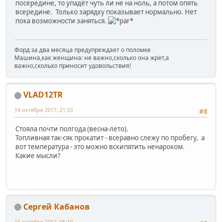
посередине, то упадёт чуть ли не на ноль, а потом опять
всередине. Только зарядку показывает нормально. Нет
пока возможности заняться.
Форд за два месяца предупреждает о поломке
Машина,как женщина: не важно,сколько она жрёт,а
важно,сколько приносит удовольствия!
VLAD12TR
14 октября 2017, 21:33
#8
Стояла почти полгода (весна-лето).
Топливная так-сяк прокатит - всеравно слежу по пробегу, а
вот температура - это можно вскипятить ненароком.
Какие мысли?
Сергей Кабанов
15 октября 2017, 05:19