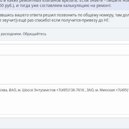
ко и каких ремонтных клапанов врезать. Если знаете - пишите но
00 руб.), и тогда уже составляем калькуляцию на ремонт.
давшись вашего ответа решил позвонить по общему номеру, там дол
е звучит)) ещё раз спасибо! если получится-привезу до НГ.
, расходники. Обращайтесь
ква, ВАО, м. Шоссе Энтузиастов +7(495)136-7616 , ЗАО, м. Минская +7(495)