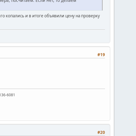
мера, посчитаем. Если нет, то делаем
го копались и в итоге объявили цену на проверку
#19
136-6081
#20