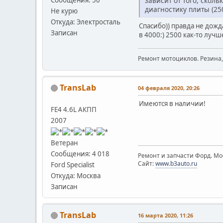
зависит от того, сколь
диагностику плиты (25
Не курю
Откуда: Электросталь
Спасибо)) правда не дож
Записан
в 4000:) 2500 как-то лучш
Ремонт мотоциклов. Резина
TransLab
04 февраля 2020, 20:26
Имеются в наличии!
FE4 4.6L АКПП
2007
Ветеран
Сообщения: 4 018
Ремонт и запчасти Форд. Мос
Сайт:
www.b3auto.ru
Ford Specialist
Откуда: Москва
Записан
TransLab
16 марта 2020, 11:26