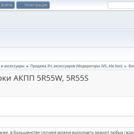
Войти
Регистрация
 и аксессуары
Продажа ЗЧ, аксессуаров
(Модераторы:
IVS
,
Ale Xan
)
Во
►
►
оки АКПП 5R55W, 5R55S
Также, в большинстве случаев можем выполнить ремонт любых гид