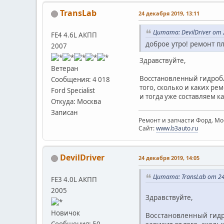
TransLab
24 декабря 2019, 13:11
Цитата: DevilDriver от 
FE4 4.6L АКПП
доброе утро! ремонт п
2007
Здравствуйте,
Ветеран
Восстановленный гидробл
Сообщения: 4 018
того, сколько и каких ре
Ford Specialist
и тогда уже составляем к
Откуда: Москва
Записан
Ремонт и запчасти Форд. Мос
Сайт:
www.b3auto.ru
DevilDriver
24 декабря 2019, 14:05
Цитата: TransLab от 24
FE3 4.0L АКПП
2005
Здравствуйте,
Новичок
Восстановленный гидро
Сообщения: 50