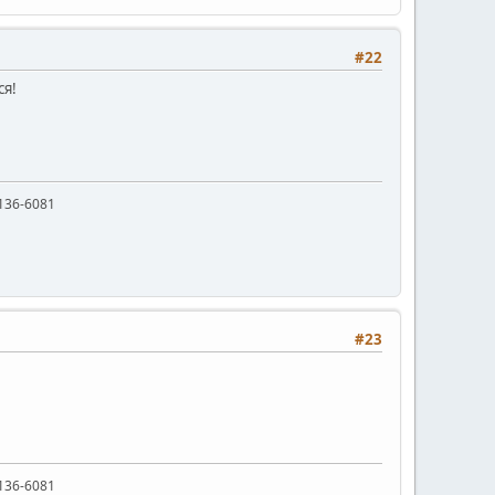
#22
ся!
136-6081
#23
136-6081