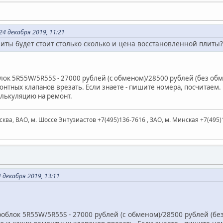
24 декабря 2019, 11:21
литы будет стоит столько сколько и цена восстановленной плиты?
ок 5R55W/5R55S - 27000 рублей (с обменом)/28500 рублей (без обм
монтных клапанов врезать. Если знаете - пишите номера, посчитаем. Е
алькуляцию на ремонт.
ква, ВАО, м. Шоссе Энтузиастов +7(495)136-7616 , ЗАО, м. Минская +7(495)
 декабря 2019, 13:11
блок 5R55W/5R55S - 27000 рублей (с обменом)/28500 рублей (бе