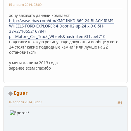
15 апреля 2014, 23:00
хочу заказать данный комплект
http://www.ebay.com/itm/KMC-INKD-669-24-BLACK-RIMS-
WHEELS-FORD-EXPLORER-4-Door-02-up-24-x-9-0-5H-
38-/271065216784?
pt=Motors_Car_Truck_Wheels&hash=item3f1cbef710
подскажите какую резину надо докупать и вообще у кого
24 стоят? какие подводные камни? или лучше на 22
остановиться?
у меня машина 2013 года.
заранее всем спасибо
Eguar
16 апреля 2014, 08:29
#1