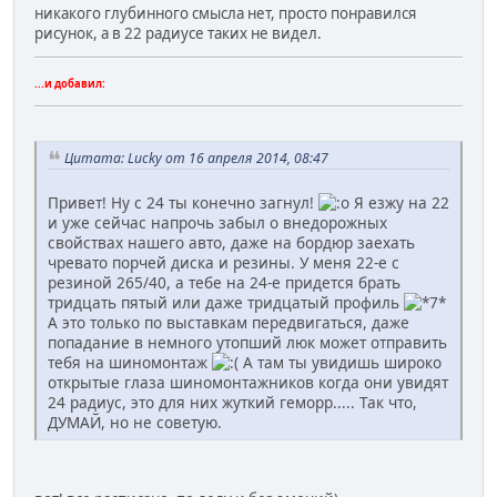
никакого глубинного смысла нет, просто понравился
рисунок, а в 22 радиусе таких не видел.
...и добавил:
Цитата: Lucky от 16 апреля 2014, 08:47
Привет! Ну с 24 ты конечно загнул!
Я езжу на 22
и уже сейчас напрочь забыл о внедорожных
свойствах нашего авто, даже на бордюр заехать
чревато порчей диска и резины. У меня 22-е с
резиной 265/40, а тебе на 24-е придется брать
тридцать пятый или даже тридцатый профиль
А это только по выставкам передвигаться, даже
попадание в немного утопший люк может отправить
тебя на шиномонтаж
А там ты увидишь широко
открытые глаза шиномонтажников когда они увидят
24 радиус, это для них жуткий геморр..... Так что,
ДУМАЙ, но не советую.