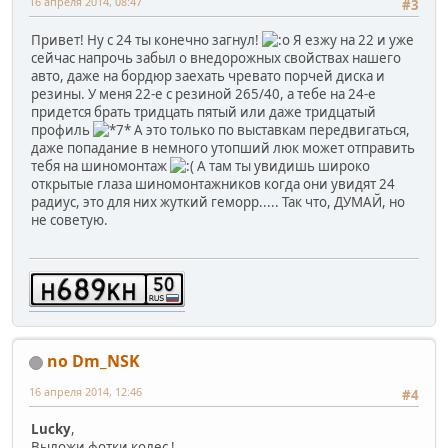
16 апреля 2014, 08:47
#3
Привет! Ну с 24 ты конечно загнул!
Я езжу на 22 и уже
сейчас напрочь забыл о внедорожных свойствах нашего
авто, даже на бордюр заехать чревато порчей диска и
резины. У меня 22-е с резиной 265/40, а тебе на 24-е
придется брать тридцать пятый или даже тридцатый
профиль
А это только по выставкам передвигаться,
даже попадание в немного утопший люк может отправить
тебя на шиномонтаж
А там ты увидишь широко
открытые глаза шиномонтажников когда они увидят 24
радиус, это для них жуткий геморр..... Так что, ДУМАЙ, но
не советую.
no Dm_NSK
16 апреля 2014, 12:46
#4
Lucky
,
Выложи фотки колес !