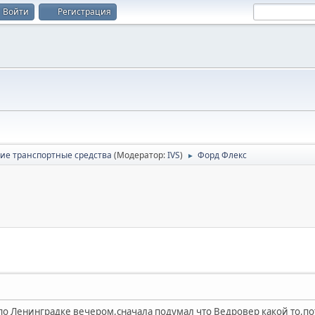
Войти
Регистрация
гие транспортные средства
(Модератор:
IVS
)
Форд Флекс
►
х по Ленинградке вечером,сначала подумал что Ведровер какой то,