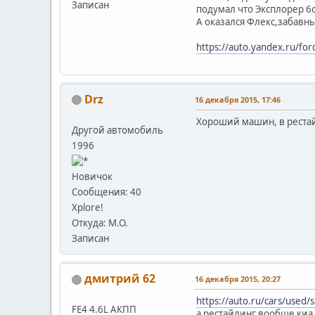
Записан
подумал что Эксплорер 
А оказался Флекс,забавн
https://auto.yandex.ru/f
Drz
16 декабря 2015, 17:46
Хороший машин, в рестай
Другой автомобиль
1996
Новичок
Сообщения: 40
Xplore!
Откуда: М.О.
Записан
дмитрий 62
16 декабря 2015, 20:27
https://auto.ru/cars/used
FE4 4.6L АКПП
а рестайлинг вообще киа