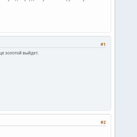
#1
ще золотой выйдет.
#2