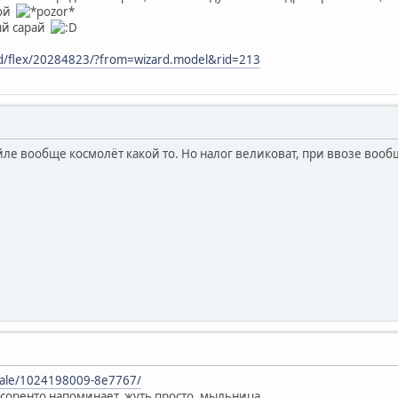
6ой
ый сарай
ord/flex/20284823/?from=wizard.model&rid=213
ле вообще космолёт какой то. Но налог великоват, при ввозе вооб
/sale/1024198009-8e7767/
 соренто напоминает, жуть просто ,мыльница