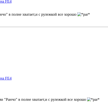
 на FE4
нчо" в полне хватает,и с рулежкой все хорошо
 на FE4
и "Ранчо" в полне хватает,и с рулежкой все хорошо