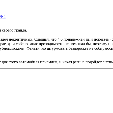
FE4
 своего гранда.
раздел некритичных. Слышал, что 4,6 понадежней да и порезвей (
арае, да и собсно запас проходимости не помешал бы, поэтому и
бубноплясками. Фанатично штурмовать бездорожье не собираюсь,
фт для этого автомобиля приемлем, и какая резина подойдет с эт