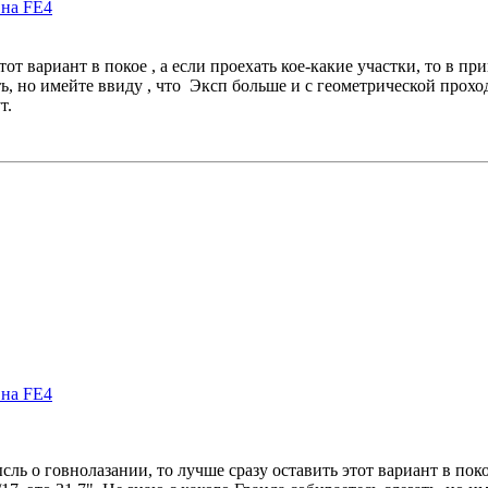
 на FE4
этот вариант в покое , а если проехать кое-какие участки, то в 
зать, но имейте ввиду , что Эксп больше и с геометрической про
т.
 на FE4
сль о говнолазании, то лучше сразу оставить этот вариант в поко