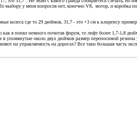
7, это 31,7". Не знаю с какого Гранда собираетесь слезать, но 
По выбору у меня вопросов нет, конечно V8, мотор, и коробка п
оковые колеса где то 29 дюймов, 31,7 - это +3 см к клиренсу при
 как я понял немного почитав форум, то лифт более 1,7-1,8 дюйм
те в упомянутые около двух дюймов размер переносимой резины 
влияют на управляемость на дорогах? Все таки большая часть эк