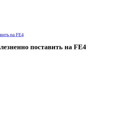
авить на FE4
олезненно поставить на FE4