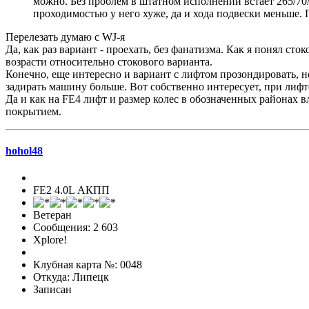
можно. Без проблем в штатном исполнении встает 265/70/1
проходимостью у него хуже, да и хода подвески меньше. 
Перелезать думаю с WJ-я
Да, как раз вариант - проехать, без фанатизма. Как я понял ст
возрасти относительно стокового варианта.
Конечно, еще интересно и вариант с лифтом прозондировать, но
задирать машину больше. Вот собственно интересует, при лиф
Да и как на FE4 лифт и размер колес в обозначенных районах 
покрытием.
hohol48
FE2 4.0L АКПП
Ветеран
Сообщения: 2 603
Xplore!
Клубная карта №: 0048
Откуда: Липецк
Записан