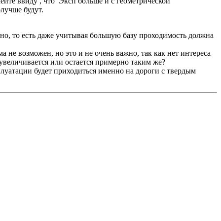
имейте ввиду , что Эксп больше и с геометрической
олучше будут.
мерно, то есть даже учитывая большую базу проходимость должна
а не возможен, но это и не очень важно, так как нет интереса
увеличивается или остается примерно таким же?
сплуатации будет приходиться именно на дороги с твердым