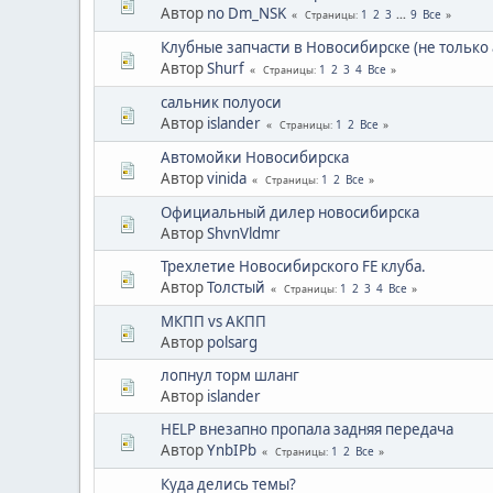
Автор
no Dm_NSK
1
2
3
...
9
Все
Страницы
Клубные запчасти в Новосибирске (не только 
Автор
Shurf
1
2
3
4
Все
Страницы
сальник полуоси
Автор
islander
1
2
Все
Страницы
Автомойки Новосибирска
Автор
vinida
1
2
Все
Страницы
Официальный дилер новосибирска
Автор
ShvnVldmr
Трехлетие Новосибирского FE клуба.
Автор
Толстый
1
2
3
4
Все
Страницы
МКПП vs АКПП
Автор
polsarg
лопнул торм шланг
Автор
islander
HELP внезапно пропала задняя передача
Автор
YnbIPb
1
2
Все
Страницы
Куда делись темы?