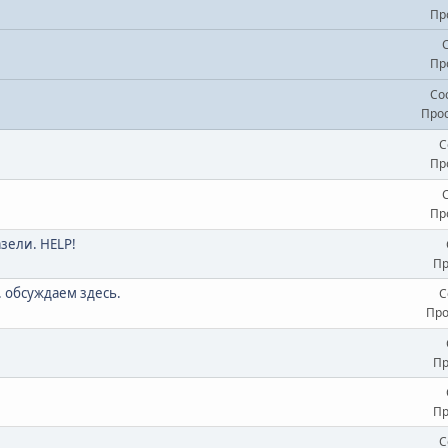
Пр
Пр
Со
Прос
С
Пр
Пр
зели. HELP!
Пр
. обсуждаем здесь.
С
Про
Пр
Пр
С