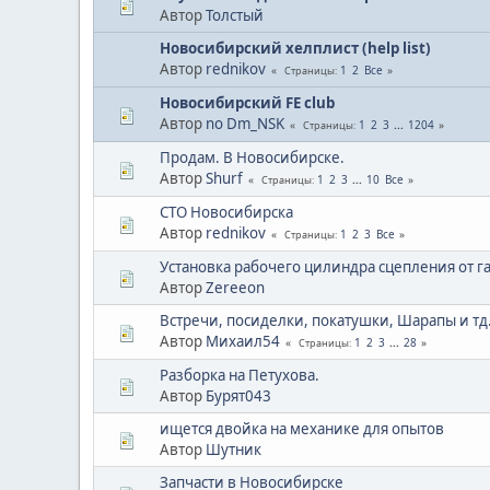
Автор
Толстый
Новосибирский хелплист (help list)
Автор
rednikov
1
2
Все
Страницы
Новосибирский FE club
Автор
no Dm_NSK
1
2
3
...
1204
Страницы
Продам. В Новосибирске.
Автор
Shurf
1
2
3
...
10
Все
Страницы
СТО Новосибирска
Автор
rednikov
1
2
3
Все
Страницы
Установка рабочего цилиндра сцепления от га
Автор
Zereeon
Встречи, посиделки, покатушки, Шарапы и тд
Автор
Михаил54
1
2
3
...
28
Страницы
Разборка на Петухова.
Автор
Бурят043
ищется двойка на механике для опытов
Автор
Шутник
Запчасти в Новосибирске