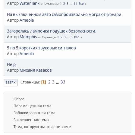
Автор
WaterTank
1
2
3
...
11
Все
Страницы
На выключенном авто самопроизвольно мограют фонари
Автор
Ameola
Загорелась лампочка подушек безопасности.
Автор
Memphis
1
2
3
...
5
Все
Страницы
5 по 5 коротких звуковых сигналов
Автор
Ameola
Help
Автор
Михаил Казаков
2
3
...
33
Страницы
1
ВВЕРХ
Опрос
Перемещенная тема
Заблокированная тема
Закрепленная тема
Тема, которую вы отслеживаете