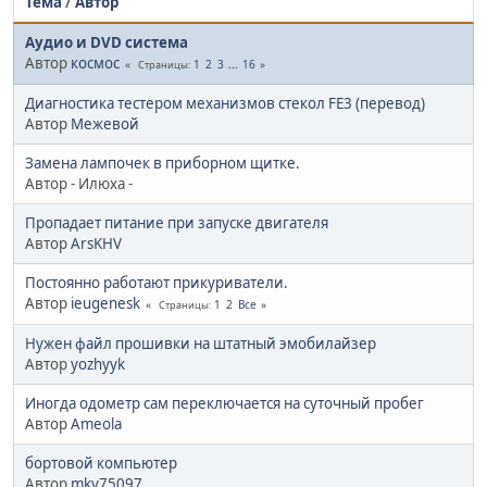
Тема
/
Автор
Аудио и DVD система
Автор
космос
1
2
3
...
16
Страницы
Диагностика тестером механизмов стекол FE3 (перевод)
Автор
Межевой
Замена лампочек в приборном щитке.
Автор - Илюха -
Пропадает питание при запуске двигателя
Автор
ArsKHV
Постоянно работают прикуриватели.
Автор
ieugenesk
1
2
Все
Страницы
Нужен файл прошивки на штатный эмобилайзер
Автор
yozhyyk
Иногда одометр сам переключается на суточный пробег
Автор
Ameola
бортовой компьютер
Автор
mkv75097