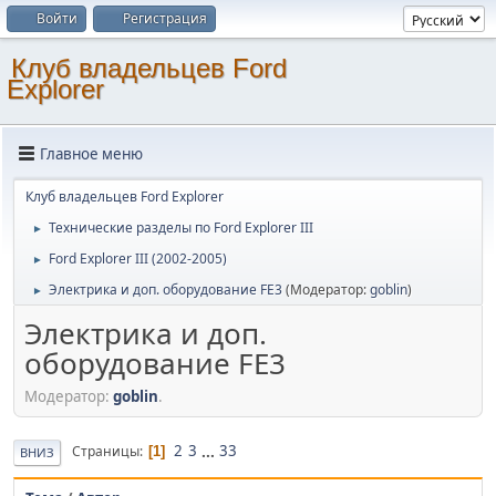
Войти
Регистрация
Клуб владельцев Ford
Explorer
Главное меню
Клуб владельцев Ford Explorer
Технические разделы по Ford Explorer III
►
Ford Explorer III (2002-2005)
►
Электрика и доп. оборудование FE3
(Модератор:
goblin
)
►
Электрика и доп.
оборудование FE3
Модератор:
goblin
.
2
3
...
33
Страницы
1
ВНИЗ