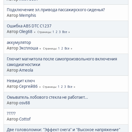
Подключение эл.привода пассажирского сиденья?
Автор
Memphis
Ошибка ABS DTC C1237
Автор
Oleg68
1
2
3
Все
Страницы
аккумулятор
Автор
Эксплоша
1
2
Все
Страницы
Глючит магнитола после самопроизвольного включения
самодиагностики
Автор
Ameola
Невидит ключ
Автор
Сергей86
1
2
3
Все
Страницы
Омыватель лобового стекла не работает...
Автор
osv88
?????
Автор
Cottof
Две головоломки: "Эффект снега" и "Высокое напряжение"