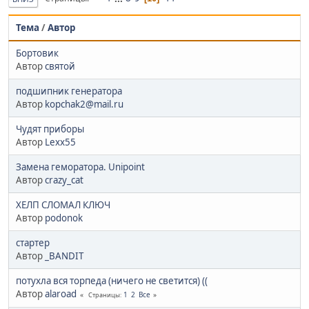
Тема
/
Автор
Бортовик
Автор
святой
подшипник генератора
Автор
kopchak2@mail.ru
Чудят приборы
Автор
Lexx55
Замена геморатора. Unipoint
Автор
crazy_cat
ХЕЛП СЛОМАЛ КЛЮЧ
Автор
podonok
стартер
Автор
_BANDIT
потухла вся торпеда (ничего не светится) ((
Автор
alaroad
1
2
Все
Страницы