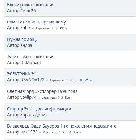
Блокировка зажигания
Автор
Серж26
помогите вновь прбывшему
Автор
kubik
1
2
Все
Страницы
Нужна помощ.
Автор
андрэ
Тупит замок зажигания
Автор Dr.Michael
ЭЛЕКТРИКА Э1
Автор
USANOV172
1
2
3
...
8
Все
Страницы
Свет на Форд Эксплорер 1990 года
Автор
vovlip74
1
2
Все
Страницы
Стартер Экс1 - для информации
Автор
Карась Денис
Владельцы Эдди Бауеров 1-го поколения подскажите
Автор
ник1978
1
2
3
4
Все
Страницы