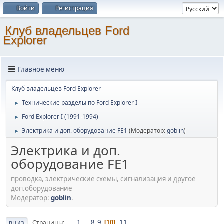
Войти
Регистрация
Клуб владельцев Ford
Explorer
Главное меню
Клуб владельцев Ford Explorer
Технические разделы по Ford Explorer I
►
Ford Explorer I (1991-1994)
►
Электрика и доп. оборудование FE1
(Модератор:
goblin
)
►
Электрика и доп.
оборудование FE1
проводка, электрические схемы, сигнализация и другое
доп.оборудование
Модератор:
goblin
.
1
...
8
9
11
Страницы
10
ВНИЗ