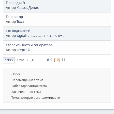
Проводка Э1
Автор
Карась Денис
Генератор
Автор
Тоха
кто подскажет!
Автор
wgdali
1
2
3
...
5
Все
Страницы
Стерлись щетки генератора
Автор
ясергей
1
...
8
9
11
Страницы
10
ВВЕРХ
Опрос
Перемещенная тема
Заблокированная тема
Закрепленная тема
Тема, которую вы отслеживаете