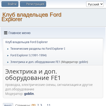
Войти
Регистрация
Клуб владельцев Ford
Explorer
Главное меню
Клуб владельцев Ford Explorer
Технические разделы по Ford Explorer I
►
Ford Explorer I (1991-1994)
►
Электрика и доп. оборудование FE1
(Модератор:
goblin
)
►
Электрика и доп.
оборудование FE1
проводка, электрические схемы, сигнализация и другое
доп.оборудование
Модератор:
goblin
.
2
3
...
11
Страницы
1
ВНИЗ