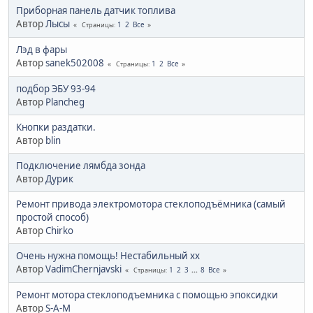
Приборная панель датчик топлива
Автор
Лысы
1
2
Все
Страницы
Лэд в фары
Автор
sanek502008
1
2
Все
Страницы
подбор ЭБУ 93-94
Автор
Plancheg
Кнопки раздатки.
Автор
blin
Подключение лямбда зонда
Автор
Дурик
Ремонт привода электромотора стеклоподъёмника (самый
простой способ)
Автор
Chirko
Очень нужна помощь! Нестабильный хх
Автор
VadimChernjavski
1
2
3
...
8
Все
Страницы
Ремонт мотора стеклоподъемника с помощью эпоксидки
Автор
S-A-M