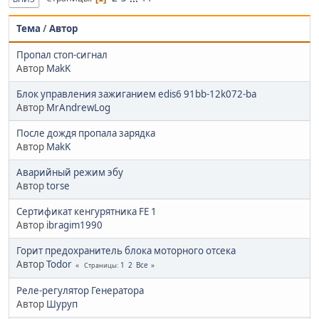
Тема
/
Автор
Пропал стоп-сигнал
Автор
MakK
Блок управления зажиганием edis6 91bb-12k072-ba
Автор
MrAndrewLog
После дождя пропала зарядка
Автор
MakK
Аварийный режим эбу
Автор
torse
Сертификат кенгурятника FE 1
Автор
ibragim1990
Горит предохранитель блока моторного отсека
Автор
Todor
1
2
Все
Страницы
Реле-регулятор Генератора
Автор
Шуруп