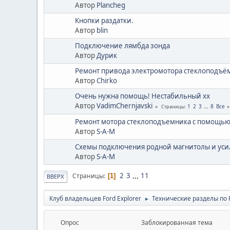
Автор
Plancheg
Кнопки раздатки.
Автор
blin
Подключение лямбда зонда
Автор
Дурик
Ремонт привода электромотора стеклоподъём
Автор
Chirko
Очень нужна помощь! Нестабильный хх
Автор
VadimChernjavski
1
2
3
...
8
Все
Страницы
Ремонт мотора стеклоподъемника с помощью
Автор
S-A-M
Схемы подключения родной магнитолы и усил
Автор
S-A-M
2
3
...
11
Страницы
1
ВВЕРХ
Клуб владельцев Ford Explorer
Технические разделы по Fo
►
Опрос
Заблокированная тема