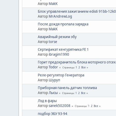
Автор
MakK
Блок управления зажиганием edis6 91bb-12k0
Автор
MrAndrewLog
После дождя пропала зарядка
Автор
MakK
Аварийный режим эбу
Автор
torse
Сертификат кенгурятника FE 1
Автор
ibragim1990
Горит предохранитель блока моторного отсек
Автор
Todor
1
2
Все
Страницы
Реле-регулятор Генератора
Автор
Шуруп
Приборная панель датчик топлива
Автор
Лысы
1
2
Все
Страницы
Лэд в фары
Автор
sanek502008
1
2
Все
Страницы
подбор ЭБУ 93-94