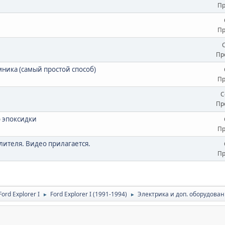
Пр
Пр
Пр
ника (самый простой способ)
Пр
С
Пр
 эпоксидки
Пр
ителя. Видео прилагается.
Пр
rd Explorer I
Ford Explorer I (1991-1994)
Электрика и доп. оборудован
►
►