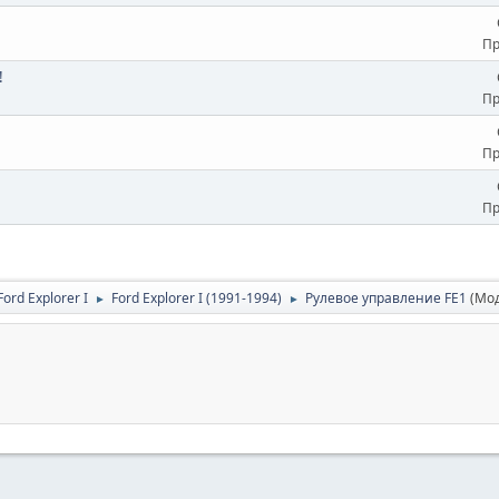
Пр
!
Пр
Пр
Пр
rd Explorer I
Ford Explorer I (1991-1994)
Рулевое управление FE1
(Мо
►
►