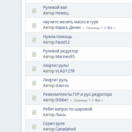
Рулевой вал
Автор
Немец
научите менять масло в гуре
Автор
Карась Денис
1
2
Все
Страницы
Нужна помощь
Автор
Faust52
Рулевой редуктор
Автор
Marines95
люфтит руль!
Автор
VLAD12TR
Люфтит руль
Автор
stavros
Ремкомплекты ГУР и рул.редуктора
Автор
DiSiber
1
2
Все
Страницы
Ребят вапрос по шаровой
Автор
Лысы
Скрип руля
Автор
Canadahod