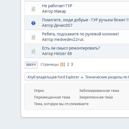
Не работает ГУР
Автор
Макар
Помогите, люди добрые - ГУР ручьем бежит !!
Автор
Денис007
Ребята, подскажите по рулевой колонке!
Автор
medvedev22rus
Есть ли смысл ремонтировать?
Автор
Hetzer 88
2
3
Страницы
1
ВВЕРХ
Клуб владельцев Ford Explorer
Технические разделы по Fo
►
Опрос
Заблокированная тема
Перемещенная тема
Закрепленная тема
Тема, которую вы отслеживаете