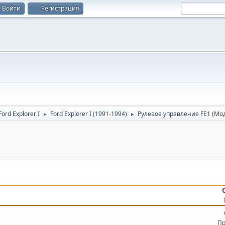
Войти
Регистрация
rd Explorer I
Ford Explorer I (1991-1994)
Рулевое управление FE1
(Мо
►
►
Пр