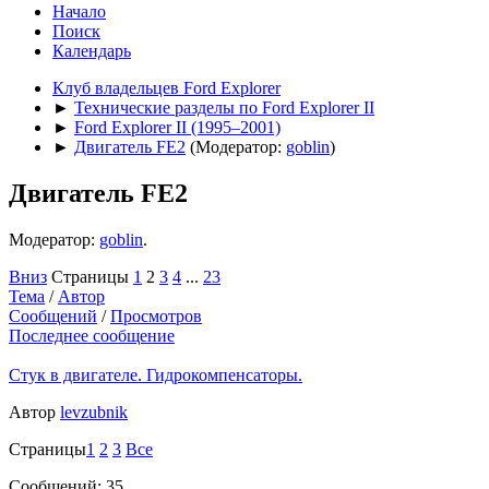
Начало
Поиск
Календарь
Клуб владельцев Ford Explorer
►
Технические разделы по Ford Explorer II
►
Ford Explorer II (1995–2001)
►
Двигатель FE2
(Модератор:
goblin
)
Двигатель FE2
Модератор:
goblin
.
Вниз
Страницы
1
2
3
4
...
23
Тема
/
Автор
Сообщений
/
Просмотров
Последнее сообщение
Стук в двигателе. Гидрокомпенсаторы.
Автор
levzubnik
Страницы
1
2
3
Все
Сообщений: 35