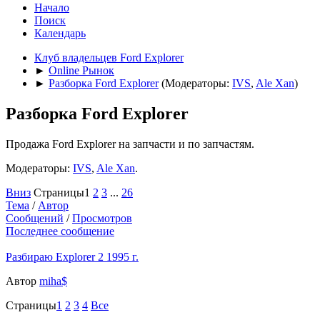
Начало
Поиск
Календарь
Клуб владельцев Ford Explorer
►
Online Рынок
►
Разборка Ford Explorer
(Модераторы:
IVS
,
Ale Xan
)
Разборка Ford Explorer
Продажа Ford Explorer на запчасти и по запчастям.
Модераторы:
IVS
,
Ale Xan
.
Вниз
Страницы
1
2
3
...
26
Тема
/
Автор
Сообщений
/
Просмотров
Последнее сообщение
Разбираю Explorer 2 1995 г.
Автор
miha$
Страницы
1
2
3
4
Все