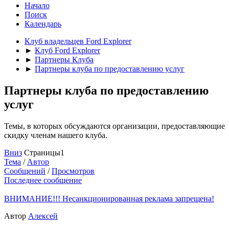
Начало
Поиск
Календарь
Клуб владельцев Ford Explorer
►
Клуб Ford Explorer
►
Партнеры Клуба
►
Партнеры клуба по предоставлению услуг
Партнеры клуба по предоставлению
услуг
Темы, в которых обсуждаются организации, предоставляющие
скидку членам нашего клуба.
Вниз
Страницы
1
Тема
/
Автор
Сообщений
/
Просмотров
Последнее сообщение
ВНИМАНИЕ!!! Несанкционированная реклама запрещена!
Автор
Алексей