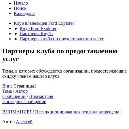
Начало
Поиск
Календарь
Клуб владельцев Ford Explorer
►
Клуб Ford Explorer
►
Партнеры Клуба
►
Партнеры клуба по предоставлению услуг
Партнеры клуба по предоставлению
услуг
Темы, в которых обсуждаются организации, предоставляющие
скидку членам нашего клуба.
Вниз
Страницы
1
Тема
/
Автор
Сообщений
/
Просмотров
Последнее сообщение
ВНИМАНИЕ!!! Несанкционированная реклама запрещена!
Автор
Алексей