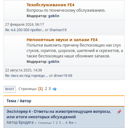
Техобслуживание FE4
Вопросы по техническому обслуживанию.
Модератор:
goblin
27 февраля 2024, 06:17
Re: 4.6 200 000 пробег...
от
Shaman19
Непонятные звуки и запахи FE4
Попытки выяснить причину беспокоящих нах слух
стуков, скрипов, шорохов, шипений и скрежетов, а
также беспокоящих наше обоняние запахов.
Модератор:
goblin
22 августа 2025, 14:38
Re: писк из под торпедо ...
от
driver19-69
2
3
Страницы
1
ВНИЗ
Тема
/
Автор
Эксплорер 4 - Ответы на животрепещущие вопросы,
или итоги некоторых обсуждений
Автор
Бродяга
1
2
3
...
6
Все
Страницы