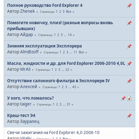
Полное руководство Ford Explorer 4
Автор
Zhenek
1
2
3
Все
Страницы
Помогите новичку, плиз! (разные вопросы вновь
прибывших)
Автор
Айдар
1
2
3
...
14
Страницы
Зимняя эксплуатация Эксплорера
Автор
Alm@zoff
1
2
3
...
11
Все
Страницы
Масла, жидкости и др. для Ford Explorer 2006-2010 4,0L
Автор
MrAli
1
2
3
...
22
Страницы
Отсутствие салонного фильтра в Эксплорере IV
Автор
Алексей
1
2
3
...
43
Страницы
У кого, что ломалось?
Автор
taiger
1
2
3
...
31
Страницы
Краш-тест Э4
Автор
Зауралец
Свечи зажигания на Ford Explorer 4,0 2006-10
Автор
Vitaliy
1
2
3
Все
Страницы