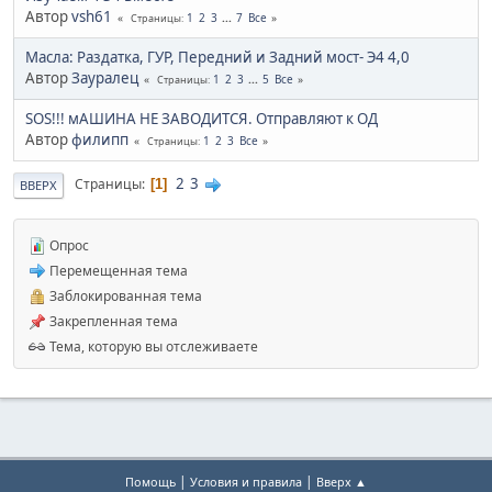
Автор
vsh61
1
2
3
...
7
Все
Страницы
Масла: Раздатка, ГУР, Передний и Задний мост- Э4 4,0
Автор
Зауралец
1
2
3
...
5
Все
Страницы
SOS!!! мАШИНА НЕ ЗАВОДИТСЯ. Отправляют к ОД
Автор
филипп
1
2
3
Все
Страницы
2
3
Страницы
1
ВВЕРХ
Опрос
Перемещенная тема
Заблокированная тема
Закрепленная тема
Тема, которую вы отслеживаете
|
|
Помощь
Условия и правила
Вверх ▲