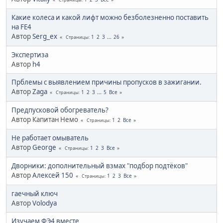
Какие колеса и какой лифт можно безболезненно поставить
на FE4
Автор
Serg_ex
1
2
3
...
26
Страницы
Экспертиза
Автор
h4
Прблемы с выявлением причины пропусков в зажигании.
Автор
Zaga
1
2
3
...
5
Все
Страницы
Предпусковой обогреватель?
Автор Капитан Немо
1
2
Все
Страницы
Не работает омыватель
Автор
George
1
2
3
Все
Страницы
Дворники: дополнительный взмах "подбор подтёков"
Автор
Алексей 150
1
2
3
Все
Страницы
гаечный ключ
Автор
Volodya
Изучаем ФЭ4 вместе