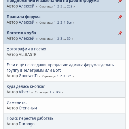
Предложения и замечания по работе форума
Автор
Алексей
1
2
3
...
232
Страницы
Правила форума
Автор
Алексей
1
2
3
4
Все
Страницы
Логотип клуба
Автор
Алексей
1
2
3
...
30
Страницы
фотографии в постах
Автор ALIBASTR
Если ещё не создали, предлагаю админа форума сделать
группу в Телеграмм или Вотс
Автор
GoodwinTi
1
2
3
Все
Страницы
Куда делась кнопка?
Автор
Albert
1
2
Все
Страницы
Изменить.
Автор
Степаныч
Поиск перестал работать
Автор
Durango