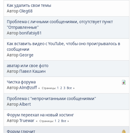
Как удалить свои темы
Автор
Oleg68
Проблема с личными сообщениями, отсутствует пункт
"Отправленные"
Автор
bonifatsiy81
Как вставить видео с YouTube, чтобы оно проигрывалось в
сообщении
Автор
George
аватар или свое фото
Автор
Павел Кашин
Чистка форума
Автор
Alm@zoff
1
2
3
Все
Страницы
Проблема с "непрочитанными сообщениями"
Автор
Albert
Форум переехал на новый хостинг
Автор
Truewar
1
2
Все
Страницы
Форум глючит