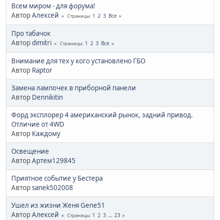
Всем миром - для форума!
Автор
Алексей
1
2
3
Все
Страницы
Про табачок
Автор
dimitri
1
2
3
Все
Страницы
Внимание для тех у кого установлено ГБО
Автор
Raptor
Замена лампочек в приборной панели
Автор
Dennikitin
Форд эксплорер 4 американский рынок, задний привод.
Отличие от 4WD
Автор
Каждому
Освещение
Автор
Артем129845
Приятное событие у Бестера
Автор
sanek502008
Ушел из жизни Женя Gene51
Автор
Алексей
1
2
3
...
23
Страницы