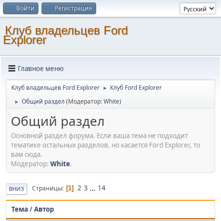
Войти
Регистрация
Клуб владельцев Ford
Explorer
Главное меню
Клуб владельцев Ford Explorer
Клуб Ford Explorer
►
Общий раздел
(Модератор:
White
)
►
Общий раздел
Основной раздел форума. Если ваша тема не подходит
тематике остальных разделов, но касается Ford Explorer, то
вам сюда.
Модератор:
White
.
2
3
...
14
Страницы
1
ВНИЗ
Тема
/
Автор