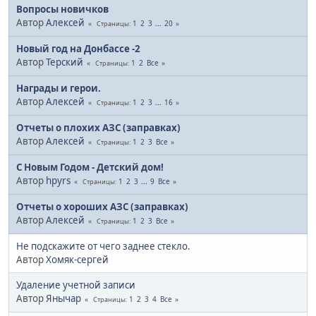
Вопросы новичков
Автор
Алексей
1
2
3
...
20
Страницы
Новый год на Донбассе -2
Автор
Терский
1
2
Все
Страницы
Награды и герои.
Автор
Алексей
1
2
3
...
16
Страницы
Отчеты о плохих АЗС (заправках)
Автор
Алексей
1
2
3
Все
Страницы
С Новым Годом - Детский дом!
Автор
hpyrs
1
2
3
...
9
Все
Страницы
Отчеты о хороших АЗС (заправках)
Автор
Алексей
1
2
3
Все
Страницы
Не подскажите от чего заднее стекло.
Автор
Хомяк-сергей
Удаление учетной записи
Автор
Янычар
1
2
3
4
Все
Страницы